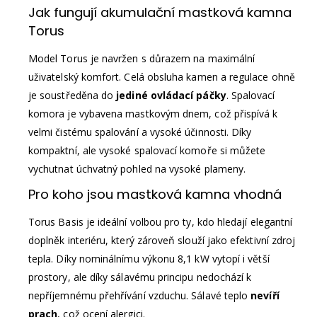
Jak fungují akumulační mastková kamna
Torus
Model Torus je navržen s důrazem na maximální
uživatelský komfort. Celá obsluha kamen a regulace ohně
je soustředěna do
jediné ovládací páčky
. Spalovací
komora je vybavena mastkovým dnem, což přispívá k
velmi čistému spalování a vysoké účinnosti. Díky
kompaktní, ale vysoké spalovací komoře si můžete
vychutnat úchvatný pohled na vysoké plameny.
Pro koho jsou mastková kamna vhodná
Torus Basis je ideální volbou pro ty, kdo hledají elegantní
doplněk interiéru, který zároveň slouží jako efektivní zdroj
tepla. Díky nominálnímu výkonu 8,1 kW vytopí i větší
prostory, ale díky sálavému principu nedochází k
nepříjemnému přehřívání vzduchu. Sálavé teplo
nevíří
prach
, což ocení alergici.