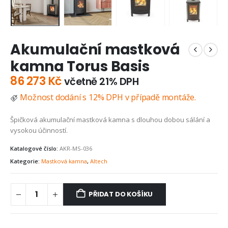
Akumulační mastková
kamna Torus Basis
86 273
Kč
včetně 21% DPH
Možnost dodání s 12% DPH v případě montáže.
Špičková akumulační mastková kamna s dlouhou dobou sálání a
vysokou účinností.
Katalogové číslo:
AKR-MS-036
Kategorie:
Mastková kamna
,
Altech
PŘIDAT DO KOŠÍKU