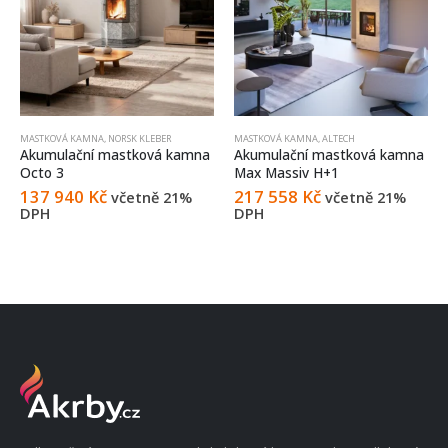
MASTKOVÁ KAMNA
,
NORSK KLEBER
MASTKOVÁ KAMNA
,
ALTECH
Akumulační mastková kamna
Akumulační mastková kamna
Octo 3
Max Massiv H+1
137 940
Kč
217 558
Kč
včetně 21%
včetně 21%
DPH
DPH