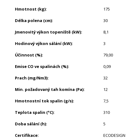
Hmotnost (kg)
:
175
Délka polena (cm)
:
30
Jmenovitý výkon topeniště (kW)
:
8,1
Hodinový výkon sálání (kW)
:
3
Účinnost (%)
:
79,00
Emise CO ve spalinách (%)
:
0,09
Prach (mg/Nm3)
:
32
Min. požadovaný tah komína (Pa)
:
12
Hmotnostní tok spalin (g/s)
:
7,5
Teplota spalin (°C)
:
310
Doba sálání (h)
:
5
Certifikace
:
ECODESIGN