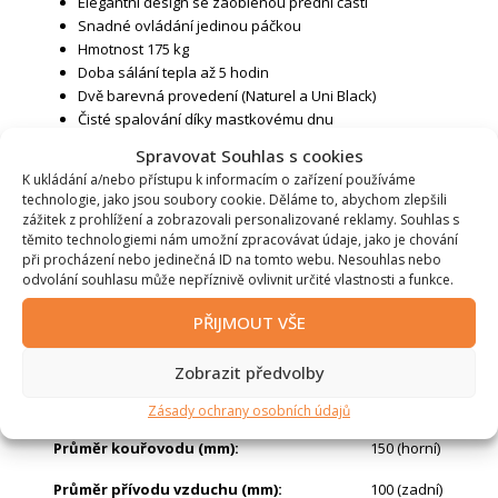
Elegantní design se zaoblenou přední částí
Snadné ovládání jedinou páčkou
Hmotnost 175 kg
Doba sálání tepla až 5 hodin
Dvě barevná provedení (Naturel a Uni Black)
Čisté spalování díky mastkovému dnu
Splňuje normu ECODESIGN
Spravovat Souhlas s cookies
K ukládání a/nebo přístupu k informacím o zařízení používáme
Doplňkové parametry
technologie, jako jsou soubory cookie. Děláme to, abychom zlepšili
zážitek z prohlížení a zobrazovali personalizované reklamy. Souhlas s
těmito technologiemi nám umožní zpracovávat údaje, jako je chování
Značka
:
Altech
při procházení nebo jedinečná ID na tomto webu. Nesouhlas nebo
odvolání souhlasu může nepříznivě ovlivnit určité vlastnosti a funkce.
Model
:
Torus Basis
PŘIJMOUT VŠE
Výška (cm)
:
83
Šířka (cm)
:
51
Zobrazit předvolby
Hloubka (cm)
:
42
Zásady ochrany osobních údajů
Průměr kouřovodu (mm)
:
150 (horní)
Průměr přívodu vzduchu (mm)
:
100 (zadní)