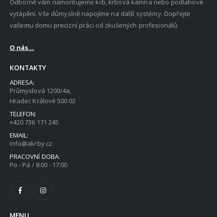
Odborně vám namontujeme krb, krbová kamna nebo podlahové
vytápění. Vše důmyslně napojíme na další systémy. Dopřejte
vašemu domu precizní práci od zkušených profesionálů.
O nás...
KONTAKTY
ADRESA:
Průmyslová 1200/4a,
Hradec Králové 500 02
TELEFON:
+420 736 171 245
EMAIL:
info@akrby.cz
PRACOVNÍ DOBA:
Po - Pá / 8:00 - 17:00
MENU