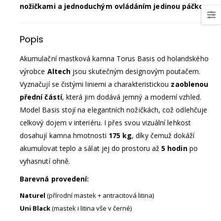
nožičkami a jednoduchým ovládáním jedinou páčkou.
Popis
Akumulační mastková kamna Torus Basis od holandského
výrobce
Altech
jsou skutečným designovým poutačem.
Vyznačují se čistými liniemi a charakteristickou
zaoblenou
přední částí
, která jim dodává jemný a moderní vzhled.
Model Basis stojí na elegantních nožičkách, což odlehčuje
celkový dojem v interiéru. I přes svou vizuální lehkost
dosahují kamna hmotnosti
175 kg
, díky čemuž dokáží
akumulovat teplo a sálat jej do prostoru až
5 hodin
po
vyhasnutí ohně.
Barevná provedení:
Naturel
(přírodní mastek + antracitová litina)
Uni Black
(mastek i litina vše v černé)