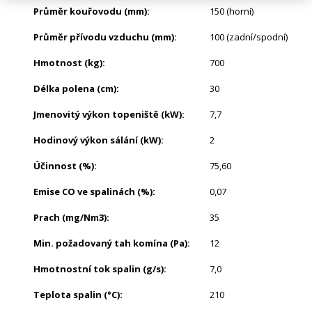
Průměr kouřovodu (mm)
:
150 (horní)
Průměr přívodu vzduchu (mm)
:
100 (zadní/spodní)
Hmotnost (kg)
:
700
Délka polena (cm)
:
30
Jmenovitý výkon topeniště (kW)
:
7,7
Hodinový výkon sálání (kW)
:
2
Účinnost (%)
:
75,60
Emise CO ve spalinách (%)
:
0,07
Prach (mg/Nm3)
:
35
Min. požadovaný tah komína (Pa)
:
12
Hmotnostní tok spalin (g/s)
:
7,0
Teplota spalin (°C)
:
210