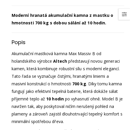
Moderní hranatá akumulační kamna z mastku o
hmotnosti 700 kg s dobou sálání až 10 hodin.
Popis
Akumulační mastková kamna Max Massiv B od
holandského výrobce
Altech
představují novou generaci
kamen, která kombinuje robustní sílu s moderní elegancí.
Tato řada se vyznačuje čistými, hranatými liniemi a
masivní konstrukcí o hmotnosti
700 kg
. Díky tomu kamna
fungují jako efektivní tepelná baterie, která dokáže sálat
příjemné teplo až
10 hodin
po vyhasnutí ohně. Model B je
navržen tak, aby poskytoval ničím nerušený pohled na
plameny a zároveň zajistil dlouhotrvající tepelný komfort s
minimální spotřebou dřeva.