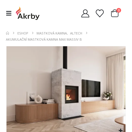
0
ESHOP
MASTKOVÁ KAMNA
,
ALTECH
AKUMULAČNÍ MASTKOVÁ KAMNA MAX MASSIV B