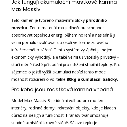
Jak fungují akumulační mastková kamna
Max Massiv
Tělo kamen je tvořeno masivními bloky
přírodního
mastku
. Tento materiál má jedinečnou schopnost
absorbovat tepelnou energii během hoření a následně ji
velmi pomalu uvolňovat do okolí ve formě zdravého
infračerveného záření. Tento systém vytápění je nejen
ekonomicky výhodný, ale také velmi uživatelsky přívětivý –
stačí méně časté přikládání pro udržení stabilní teploty. Pro
zájemce o ještě vyšší akumulaci nabízí tento model
možnost rozšíření o volitelné
80kg akumulační balíčky
.
Pro koho jsou mastková kamna vhodná
Model Max Massiv B je ideální volbou pro moderní
interiéry, rodinné domy i rekreační objekty, kde je kladen
důraz na design a funkčnost. Hranatý tvar umožňuje
snadné umístění k rovné stěně. Sálavé teplo je