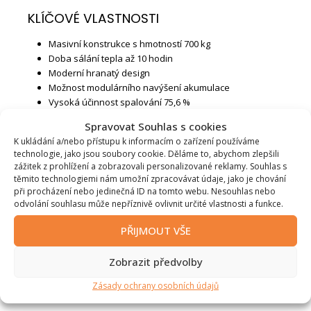
KLÍČOVÉ VLASTNOSTI
Masivní konstrukce s hmotností 700 kg
Doba sálání tepla až 10 hodin
Moderní hranatý design
Možnost modulárního navýšení akumulace
Vysoká účinnost spalování 75,6 %
Zdravé sálavé teplo
Spravovat Souhlas s cookies
Splňuje normu ECODESIGN
K ukládání a/nebo přístupu k informacím o zařízení používáme
technologie, jako jsou soubory cookie. Děláme to, abychom zlepšili
Doplňkové parametry
zážitek z prohlížení a zobrazovali personalizované reklamy. Souhlas s
těmito technologiemi nám umožní zpracovávat údaje, jako je chování
při procházení nebo jedinečná ID na tomto webu. Nesouhlas nebo
Značka
:
Altech
odvolání souhlasu může nepříznivě ovlivnit určité vlastnosti a funkce.
Model
:
Max Massiv B
PŘIJMOUT VŠE
Výška (cm)
:
135
Zobrazit předvolby
Šířka (cm)
:
74
Zásady ochrany osobních údajů
Hloubka (cm)
:
55