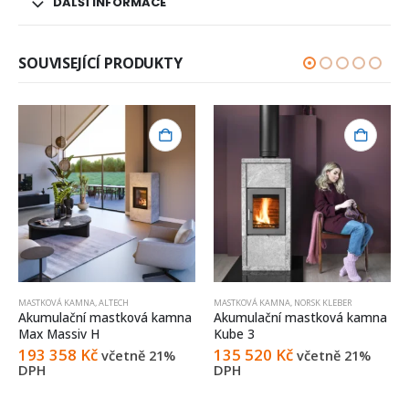
DALŠÍ INFORMACE
SOUVISEJÍCÍ PRODUKTY
MASTKOVÁ KAMNA
,
ALTECH
MASTKOVÁ KAMNA
,
NORSK KLEBER
Akumulační mastková kamna
Akumulační mastková kamna
Max Massiv H
Kube 3
193 358
Kč
135 520
Kč
včetně 21%
včetně 21%
DPH
DPH