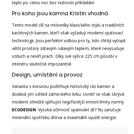
teplo po celou noc bez nutnosti přikládání.
Pro koho jsou kamna Kristin vhodná
Tento model cílí na milovníky klasického stylu a tradičních
kachlových kamen, kteří však vyžadují moderní spalovací
technologii. Jsou perfektní volbou pro ty, kdo chtějí vytopit
větší prostory zdravým sálavým teplem, které nevysušuje
vzduch a nevíří prach. Díky své výšce 225 cm působí v
interiéru skutečně impozantně.
Design, umístění a provoz
Varianta s korunou podtrhuje historický ráz kamen a
dodává jim vzhled zámeckého krbu. Uvnitř se však skrývá
moderní ohniště splňující nejpřísnější emisní limity normy
ECODESIGN
. Vysoká účinnost spalování (87 %) zaručuje
minimální spotřebu dřeva a maximální využití energie.