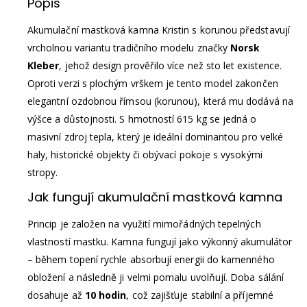
Popis
Akumulační mastková kamna Kristin s korunou představují
vrcholnou variantu tradičního modelu značky
Norsk
Kleber
, jehož design prověřilo více než sto let existence.
Oproti verzi s plochým vrškem je tento model zakončen
elegantní ozdobnou římsou (korunou), která mu dodává na
výšce a důstojnosti. S hmotností 615 kg se jedná o
masivní zdroj tepla, který je ideální dominantou pro velké
haly, historické objekty či obývací pokoje s vysokými
stropy.
Jak fungují akumulační mastková kamna
Princip je založen na využití mimořádných tepelných
vlastností mastku. Kamna fungují jako výkonný akumulátor
– během topení rychle absorbují energii do kamenného
obložení a následně ji velmi pomalu uvolňují. Doba sálání
dosahuje až
10 hodin
, což zajišťuje stabilní a příjemné