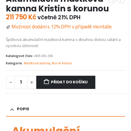
kamna Kristin s korunou
211 750
Kč
včetně 21% DPH
Možnost dodání s 12% DPH v případě montáže.
Špičková akumulační mastková kamna s dlouhou dobou sálání a
vysokou účinností.
Katalogové číslo:
AKR-MS-006
Kategorie:
Mastková kamna
,
Norsk Kleber
PŘIDAT DO KOŠÍKU
POPIS