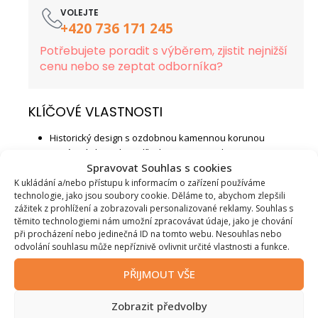
VOLEJTE
+420 736 171 245
Potřebujete poradit s výběrem, zjistit nejnižší
cenu nebo se zeptat odborníka?
KLÍČOVÉ VLASTNOSTI
Historický design s ozdobnou kamennou korunou
Extrémní akumulace díky hmotnosti 615 kg
Spravovat Souhlas s cookies
Doba sálání tepla až 10 hodin
Ideální pro místnosti s vysokými stropy
K ukládání a/nebo přístupu k informacím o zařízení používáme
technologie, jako jsou soubory cookie. Děláme to, abychom zlepšili
Vysoká účinnost a čisté spalování
zážitek z prohlížení a zobrazovali personalizované reklamy. Souhlas s
Zdravé sálavé teplo pro optimální klima
těmito technologiemi nám umožní zpracovávat údaje, jako je chování
Splňuje normu ECODESIGN
při procházení nebo jedinečná ID na tomto webu. Nesouhlas nebo
odvolání souhlasu může nepříznivě ovlivnit určité vlastnosti a funkce.
Doplňkové parametry
PŘIJMOUT VŠE
Značka
:
Norsk Kleber
Zobrazit předvolby
Model
:
Kristin s korunou