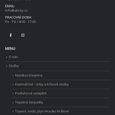
EMAIL:
info@akrby.cz
PRACOVNÍ DOBA:
Po - Pá / 8:00 - 17:00
MENU
O nás
Služby
Mastková kamna
Kamnářství – krby a krbové vložky
Podlahové vytápění
Tepelná čerpadla
Topení, voda, plyn Hradec Králové