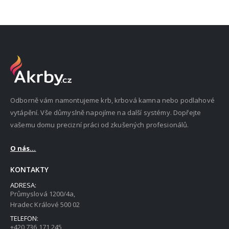
Odborně vám namontujeme krb, krbová kamna nebo podlahové
vytápění. Vše důmyslně napojíme na další systémy. Dopřejte
vašemu domu precizní práci od zkušených profesionálů.
O nás...
KONTAKTY
ADRESA:
Průmyslová 1200/4a,
Hradec Králové 500 02
TELEFON:
+420 736 171 245