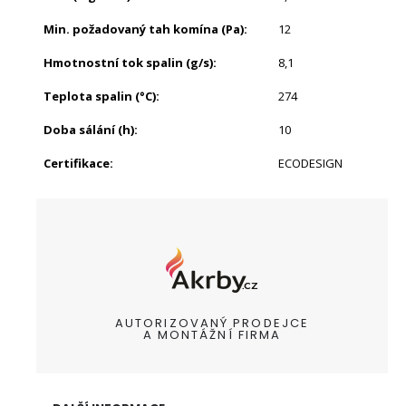
Min. požadovaný tah komína (Pa)
:
12
Hmotnostní tok spalin (g/s)
:
8,1
Teplota spalin (°C)
:
274
Doba sálání (h)
:
10
Certifikace
:
ECODESIGN
AUTORIZOVANÝ PRODEJCE
A MONTÁŽNÍ FIRMA