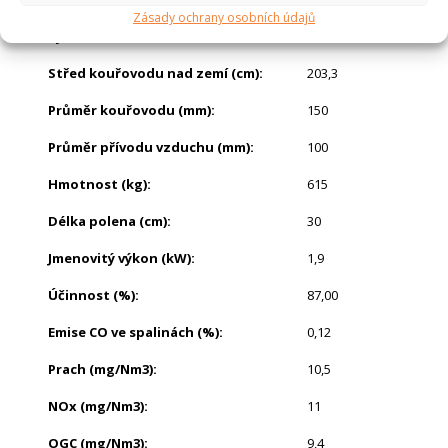
Zásady ochrany osobních údajů
Výška (cm)
:
225
Střed kouřovodu nad zemí (cm)
:
203,3
Průměr kouřovodu (mm)
:
150
Průměr přívodu vzduchu (mm)
:
100
Hmotnost (kg)
:
615
Délka polena (cm)
:
30
Jmenovitý výkon (kW)
:
1,9
Účinnost (%)
:
87,00
Emise CO ve spalinách (%)
:
0,12
Prach (mg/Nm3)
:
10,5
NOx (mg/Nm3)
:
11
OGC (mg/Nm3)
:
9,4