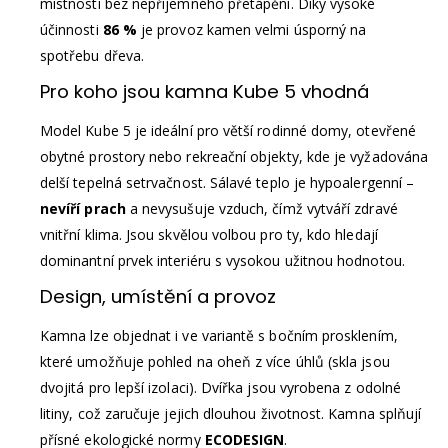
místnosti bez nepříjemného přetápění. Díky vysoké
účinnosti
86 %
je provoz kamen velmi úsporný na
spotřebu dřeva.
Pro koho jsou kamna Kube 5 vhodná
Model Kube 5 je ideální pro větší rodinné domy, otevřené
obytné prostory nebo rekreační objekty, kde je vyžadována
delší tepelná setrvačnost. Sálavé teplo je hypoalergenní –
nevíří prach
a nevysušuje vzduch, čímž vytváří zdravé
vnitřní klima. Jsou skvělou volbou pro ty, kdo hledají
dominantní prvek interiéru s vysokou užitnou hodnotou.
Design, umístění a provoz
Kamna lze objednat i ve variantě s bočním prosklením,
které umožňuje pohled na oheň z více úhlů (skla jsou
dvojitá pro lepší izolaci). Dvířka jsou vyrobena z odolné
litiny, což zaručuje jejich dlouhou životnost. Kamna splňují
přísné ekologické normy
ECODESIGN
.