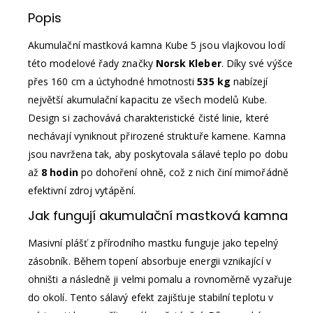
Popis
Akumulační mastková kamna Kube 5 jsou vlajkovou lodí
této modelové řady značky
Norsk Kleber
. Díky své výšce
přes 160 cm a úctyhodné hmotnosti
535 kg
nabízejí
největší akumulační kapacitu ze všech modelů Kube.
Design si zachovává charakteristické čisté linie, které
nechávají vyniknout přirozené struktuře kamene. Kamna
jsou navržena tak, aby poskytovala sálavé teplo po dobu
až
8 hodin
po dohoření ohně, což z nich činí mimořádně
efektivní zdroj vytápění.
Jak fungují akumulační mastková kamna
Masivní plášť z přírodního mastku funguje jako tepelný
zásobník. Během topení absorbuje energii vznikající v
ohništi a následně ji velmi pomalu a rovnoměrně vyzařuje
do okolí. Tento sálavý efekt zajišťuje stabilní teplotu v