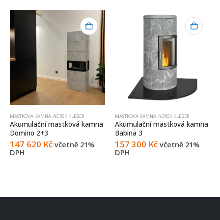
MASTKOVÁ KAMNA
,
NORSK KLEBER
MASTKOVÁ KAMNA
,
NORSK KLEBER
Akumulační mastková kamna
Akumulační mastková kamna
Domino 2+3
Babina 3
147 620
Kč
157 300
Kč
včetně 21%
včetně 21%
DPH
DPH