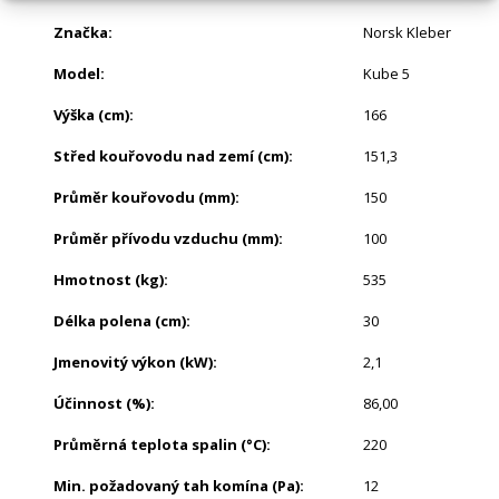
Značka
:
Norsk Kleber
Model
:
Kube 5
Výška (cm)
:
166
Střed kouřovodu nad zemí (cm)
:
151,3
Průměr kouřovodu (mm)
:
150
Průměr přívodu vzduchu (mm)
:
100
Hmotnost (kg)
:
535
Délka polena (cm)
:
30
Jmenovitý výkon (kW)
:
2,1
Účinnost (%)
:
86,00
Průměrná teplota spalin (°C)
:
220
Min. požadovaný tah komína (Pa)
:
12