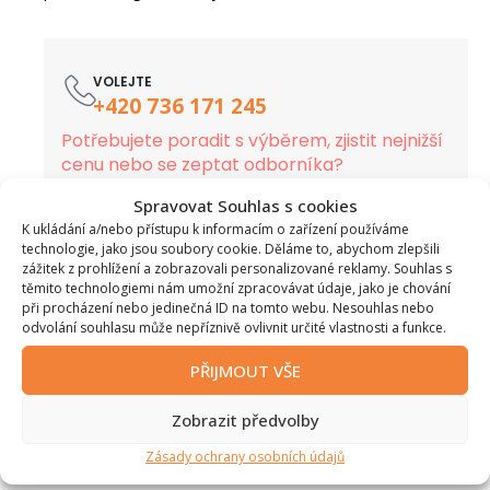
VOLEJTE
+420 736 171 245
Potřebujete poradit s výběrem, zjistit nejnižší
cenu nebo se zeptat odborníka?
Spravovat Souhlas s cookies
K ukládání a/nebo přístupu k informacím o zařízení používáme
KLÍČOVÉ VLASTNOSTI
technologie, jako jsou soubory cookie. Děláme to, abychom zlepšili
zážitek z prohlížení a zobrazovali personalizované reklamy. Souhlas s
Nejvyšší model řady Kube s maximální akumulací
těmito technologiemi nám umožní zpracovávat údaje, jako je chování
při procházení nebo jedinečná ID na tomto webu. Nesouhlas nebo
Hmotnost 535 kg pro dlouhou tepelnou setrvačnost
odvolání souhlasu může nepříznivě ovlivnit určité vlastnosti a funkce.
Doba sálání tepla až 8 hodin
Vysoká účinnost spalování 86 %
PŘIJMOUT VŠE
Možnost bočního prosklení (dvojité sklo)
Zdravé sálavé teplo bez víření prachu
Zobrazit předvolby
Splňuje normu ECODESIGN
Zásady ochrany osobních údajů
Doplňkové parametry