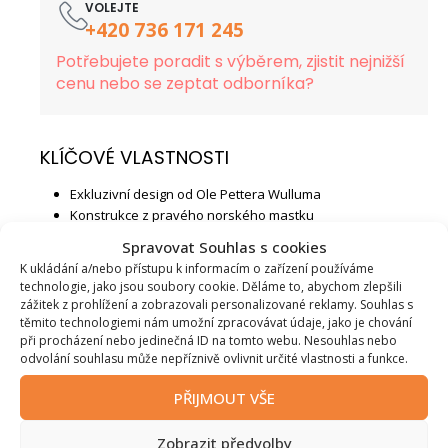
VOLEJTE
+420 736 171 245
Potřebujete poradit s výběrem, zjistit nejnižší
cenu nebo se zeptat odborníka?
KLÍČOVÉ VLASTNOSTI
Exkluzivní design od Ole Pettera Wulluma
Konstrukce z pravého norského mastku
Doba sálání tepla až 4 hodiny
Spravovat Souhlas s cookies
Zdravé sálavé teplo bez víření prachu
K ukládání a/nebo přístupu k informacím o zařízení používáme
Vhodné pro moderní i nízkoenergetické domy
technologie, jako jsou soubory cookie. Děláme to, abychom zlepšili
Vysoká účinnost a čisté spalování
zážitek z prohlížení a zobrazovali personalizované reklamy. Souhlas s
Splňuje normu ECODESIGN
těmito technologiemi nám umožní zpracovávat údaje, jako je chování
při procházení nebo jedinečná ID na tomto webu. Nesouhlas nebo
Doplňkové parametry
odvolání souhlasu může nepříznivě ovlivnit určité vlastnosti a funkce.
PŘIJMOUT VŠE
Značka
:
Norsk Kleber
Zobrazit předvolby
Model
:
Domino 2+2