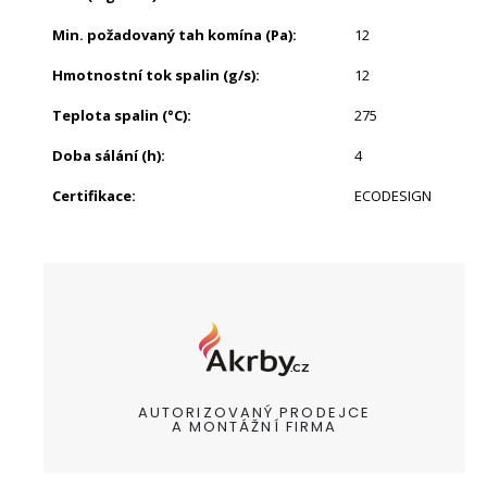
Min. požadovaný tah komína (Pa)
:
12
Hmotnostní tok spalin (g/s)
:
12
Teplota spalin (°C)
:
275
Doba sálání (h)
:
4
Certifikace
:
ECODESIGN
AUTORIZOVANÝ PRODEJCE
A MONTÁŽNÍ FIRMA