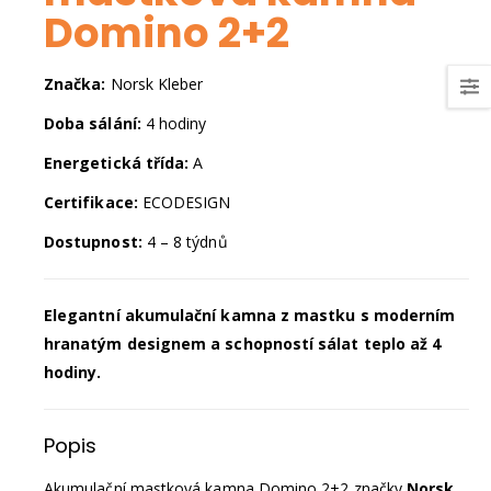
Domino 2+2
Značka:
Norsk Kleber
Doba sálání:
4 hodiny
Energetická třída:
A
Certifikace:
ECODESIGN
Dostupnost:
4 – 8 týdnů
Elegantní akumulační kamna z mastku s moderním
hranatým designem a schopností sálat teplo až 4
hodiny.
Popis
Akumulační mastková kamna Domino 2+2 značky
Norsk