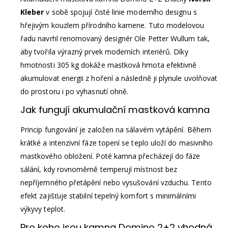
Kleber
v sobě spojují čisté linie moderního designu s
hřejivým kouzlem přírodního kamene. Tuto modelovou
řadu navrhl renomovaný designér Ole Petter Wullum tak,
aby tvořila výrazný prvek moderních interiérů. Díky
hmotnosti 305 kg dokáže mastková hmota efektivně
akumulovat energii z hoření a následně ji plynule uvolňovat
do prostoru i po vyhasnutí ohně.
Jak fungují akumulační mastková kamna
Princip fungování je založen na sálavém vytápění. Během
krátké a intenzivní fáze topení se teplo uloží do masivního
mastkového obložení. Poté kamna přecházejí do fáze
sálání, kdy rovnoměrně temperují místnost bez
nepříjemného přetápění nebo vysušování vzduchu. Tento
efekt zajišťuje stabilní tepelný komfort s minimálními
výkyvy teplot.
Pro koho jsou kamna Domino 2+2 vhodná