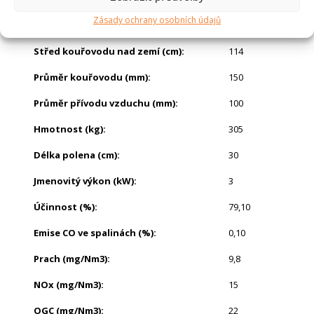
Zásady ochrany osobních údajů
Výška (cm)
:
125
Střed kouřovodu nad zemí (cm)
:
114
Průměr kouřovodu (mm)
:
150
Průměr přívodu vzduchu (mm)
:
100
Hmotnost (kg)
:
305
Délka polena (cm)
:
30
Jmenovitý výkon (kW)
:
3
Účinnost (%)
:
79,10
Emise CO ve spalinách (%)
:
0,10
Prach (mg/Nm3)
:
9,8
NOx (mg/Nm3)
:
15
OGC (mg/Nm3)
:
22