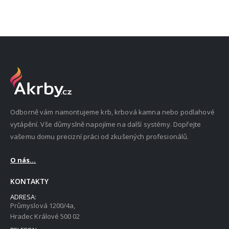
Odborně vám namontujeme krb, krbová kamna nebo podlahové
vytápění. Vše důmyslně napojíme na další systémy. Dopřejte
vašemu domu precizní práci od zkušených profesionálů.
O nás...
KONTAKTY
ADRESA:
Průmyslová 1200/4a,
Hradec Králové 500 02