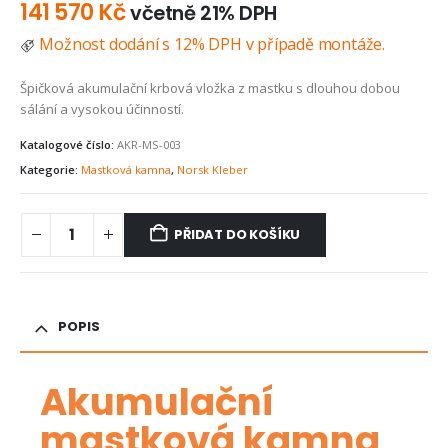
141 570
Kč
včetně 21% DPH
Možnost dodání s 12% DPH v případě montáže.
Špičková akumulační krbová vložka z mastku s dlouhou dobou
sálání a vysokou účinností.
Katalogové číslo:
AKR-MS-003
Kategorie:
Mastková kamna
,
Norsk Kleber
PŘIDAT DO KOŠÍKU
POPIS
Akumulační
mastková kamna