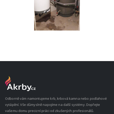
Odborně vám namontujeme krb, krbová kamna nebo podlahové
vytápění. Vše důmyslně napojíme na další systémy. Dopřejte
vašemu domu precizní práci od zkušených profesionálů.