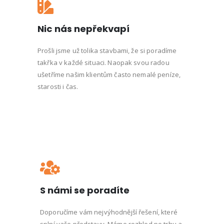
Nic nás nepřekvapí
Prošli jsme už tolika stavbami, že si poradíme
takřka v každé situaci. Naopak svou radou
ušetříme našim klientům často nemalé peníze,
starosti i čas.
S námi se poradíte
Doporučíme vám nejvýhodnější řešení, které
splní vaše představy. Máme rozhled po trhu a