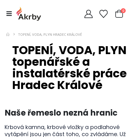
0
TOPENÍ, VODA, PLYN HRADEC KRÁLOVÉ
TOPENÍ, VODA, PLYN
topenářské a
instalatérské práce
Hradec Králové
Naše řemeslo
nezná hranic
Krbová kamna, krbové vložky a podlahové
vytápění jsou jen část toho, co zvládáme. Už