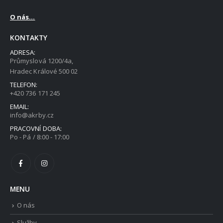
O nás...
KONTAKTY
ADRESA:
Průmyslová 1200/4a,
Hradec Králové 500 02
TELEFON:
+420 736 171 245
EMAIL:
info@akrby.cz
PRACOVNÍ DOBA:
Po - Pá / 8:00 - 17:00
MENU
O nás
Služby