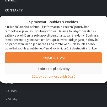
O nás...
KONTAKTY
ADRESA:
Průmyslová 1200/4a,
Spravovat Souhlas s cookies
Hradec Králové 500 02
K ukládání a/nebo přístupu k informacím o zařízení používáme
technologie, jako jsou soubory cookie. Děláme to, abychom zlepšili
TELEFON:
zážitek z prohlížení a zobrazovali personalizované reklamy. Souhlas s
+420 736 171 245
těmito technologiemi nám umožní zpracovávat údaje, jako je chování
EMAIL:
při procházení nebo jedinečná ID na tomto webu. Nesouhlas nebo
info@akrby.cz
odvolání souhlasu může nepříznivě ovlivnit určité vlastnosti a funkce.
PRACOVNÍ DOBA:
PŘIJMOUT VŠE
Po - Pá / 8:00 - 17:00
Zobrazit předvolby
Zásady ochrany osobních údajů
MENU
O nás
Služby