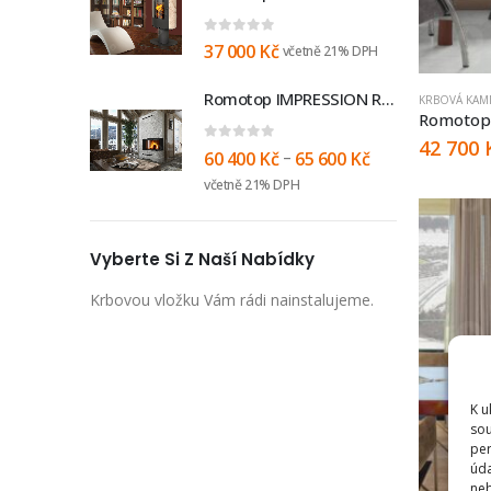
0
out of 5
37 000
Kč
včetně 21% DPH
Romotop IMPRESSION R/L 2g S 58.60.34.21
KRBOVÁ KAM
Romotop
42 700
0
out of 5
–
60 400
Kč
65 600
Kč
včetně 21% DPH
Vyberte Si Z Naší Nabídky
Krbovou vložku Vám rádi nainstalujeme.
K u
sou
per
úda
neb