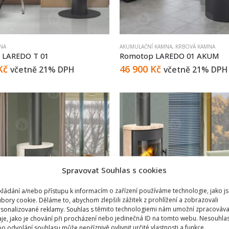
NA
AKUMULAČNÍ KAMNA
,
KRBOVÁ KAMNA
 LAREDO T 01
Romotop LAREDO 01 AKUM
Kč
46 900
Kč
včetně 21% DPH
včetně 21% DPH
Spravovat Souhlas s cookies
kládání a/nebo přístupu k informacím o zařízení používáme technologie, jako j
bory cookie. Děláme to, abychom zlepšili zážitek z prohlížení a zobrazovali
sonalizované reklamy. Souhlas s těmito technologiemi nám umožní zpracováva
je, jako je chování při procházení nebo jedinečná ID na tomto webu. Nesouhla
o odvolání souhlasu může nepříznivě ovlivnit určité vlastnosti a funkce.