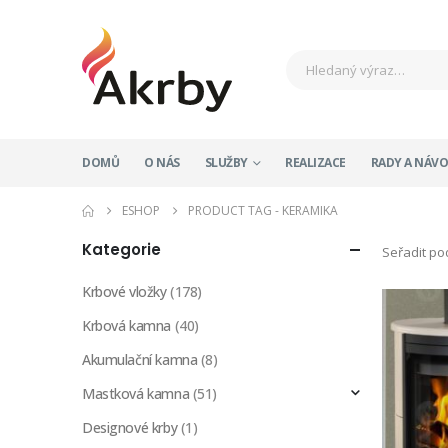
DOMŮ
O NÁS
SLUŽBY
REALIZACE
RADY A NÁV
ESHOP
PRODUCT TAG -
KERAMIKA
Kategorie
Seřadit po
Krbové vložky
(178)
Krbová kamna
(40)
Akumulační kamna
(8)
Mastková kamna
(51)
Designové krby
(1)