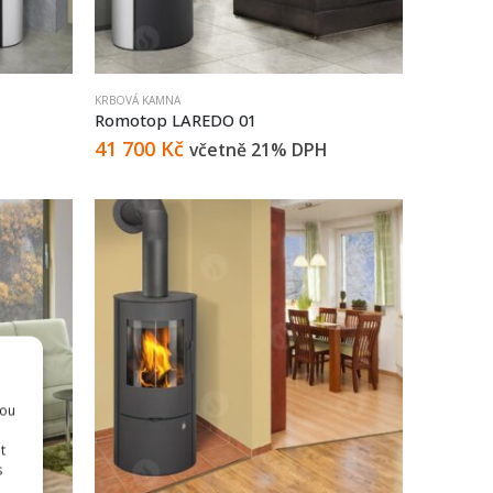
KRBOVÁ KAMNA
Romotop LAREDO 01
41 700
Kč
včetně 21% DPH
sou
t
s