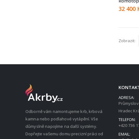
Romotop
32 400
Zobrazit:
KONTAK
ADRESA:
Průmyslov
Hradec Krá
Odborně vám namontujeme krb, krbová
kamna nebo podlahové vytápění. Vše
TELEFON:
+420 736 1
důmyslně napojíme na další systémy.
Dopřejte vašemu domu precizní práci od
EMAIL: