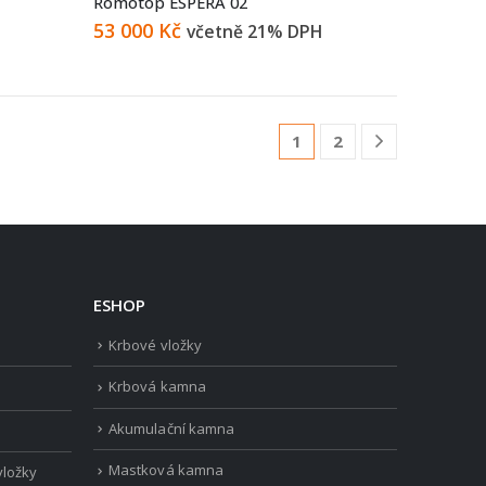
Romotop ESPERA 02
53 000
Kč
včetně 21% DPH
1
2
ESHOP
Krbové vložky
Krbová kamna
Akumulační kamna
Mastková kamna
vložky