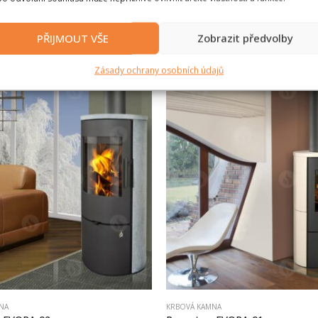
NA
KRBOVÁ KAMNA
PŘIJMOUT VŠE
Zobrazit předvolby
 EVORA T 01
Romotop EVORA 07
Kč
32 400
Kč
včetně 21% DPH
včetně 21% DPH
Zásady ochrany osobních údajů
NA
KRBOVÁ KAMNA