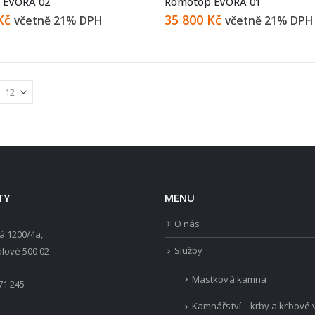
 EVORA 02
Romotop EVORA 01
Kč
35 800
Kč
včetně 21% DPH
včetně 21% DPH
TY
MENU
O nás
á 1200/4a,
Služby
lové 500 02
Mastková kamna
71 245
Kamnářství – krby a krbové 