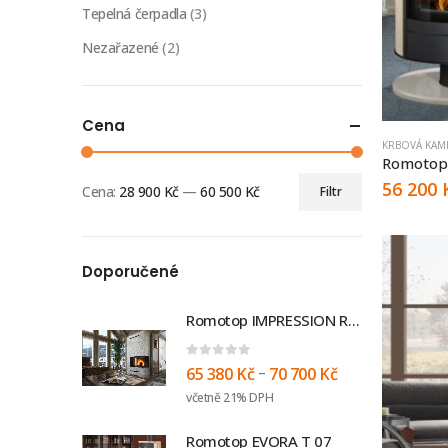
Tepelná čerpadla
(3)
Nezařazené
(2)
Cena
KRBOVÁ KAM
Romotop
56 200
Cena:
28 900 Kč
—
60 500 Kč
Filtr
Doporučené
Romotop IMPRESSION R/L 2g S 71.60.34.21
0
out of 5
–
65 380
Kč
70 700
Kč
včetně 21% DPH
Romotop EVORA T 07