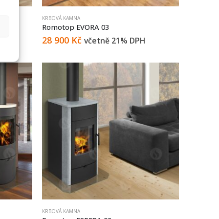
KRBOVÁ KAMNA
Romotop EVORA 03
28 900
Kč
včetně 21% DPH
KRBOVÁ KAMNA