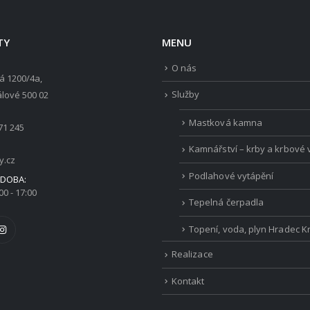
TY
MENU
O nás
á 1200/4a,
Služby
lové 500 02
Mastková kamna
71 245
Kamnářství – krby a krbové 
y.cz
Podlahové vytápění
 DOBA:
00 - 17:00
Tepelná čerpadla
Topení, voda, plyn Hradec K
Realizace
Kontakt