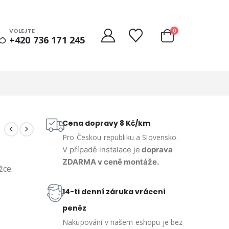
VOLEJTE
0
+420 736 171 245
Cena dopravy 8 Kč/km
Pro Českou republiku a Slovensko.
V případě instalace je
doprava
ZDARMA v ceně montáže.
žce.
14-ti denní záruka vrácení
peněz
Nakupování v našem eshopu je bez