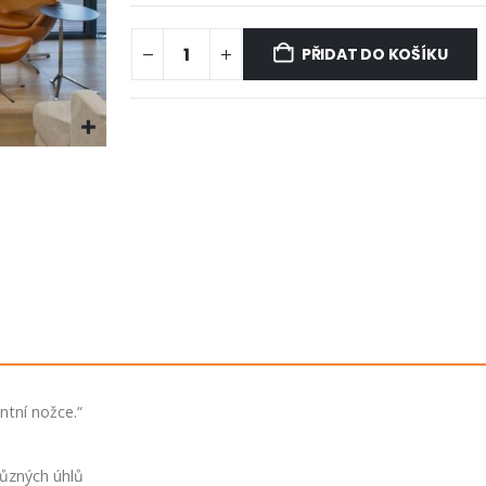
PŘIDAT DO KOŠÍKU
ntní nožce.“
různých úhlů