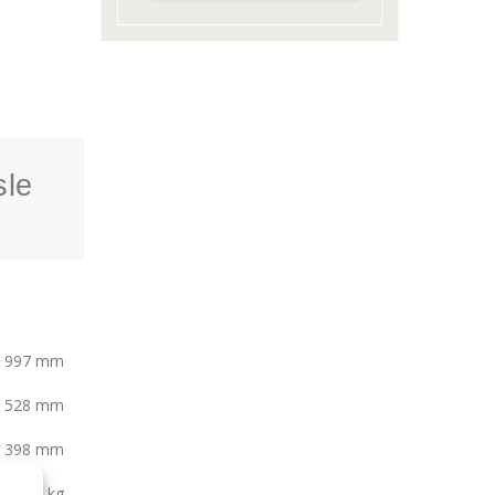
sle
997 mm
528 mm
398 mm
125 kg