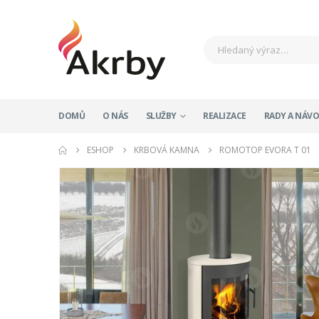
DOMŮ
O NÁS
SLUŽBY
REALIZACE
RADY A NÁV
ESHOP
KRBOVÁ KAMNA
ROMOTOP EVORA T 01