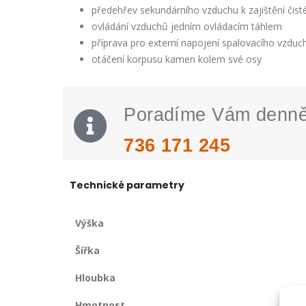
předehřev sekundárního vzduchu k zajištění čist
ovládání vzduchů jedním ovládacím táhlem
příprava pro externí napojení spalovacího vzduc
otáčení korpusu kamen kolem své osy
Poradíme Vám denn
736 171 245
Technické parametry
Výška
Šířka
Hloubka
Hmotnost