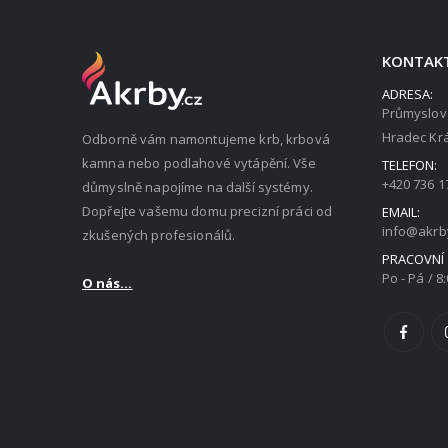
KONTAK
ADRESA:
Průmyslov
Hradec Krá
Odborně vám namontujeme krb, krbová
kamna nebo podlahové vytápění. Vše
TELEFON:
+420 736 1
důmyslně napojíme na další systémy.
Dopřejte vašemu domu precizní práci od
EMAIL:
info@akrb
zkušených profesionálů.
PRACOVNÍ
Po - Pá / 8:
O nás...