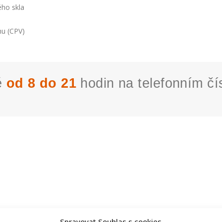
ého skla
hu (CPV)
ě
od 8 do 21
hodin na telefonním čí
Spravovat Souhlas s cookies