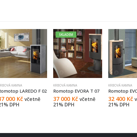
SKLADEM
KRBOVÁ KAMNA
KRBOVÁ KAMNA
KRBOVÁ KAMNA
Romotop LAREDO F 02
Romotop EVORA T 07
Romotop EV
37 000
Kč
37 000
Kč
32 400
Kč
včetně
včetně
21% DPH
21% DPH
21% DPH