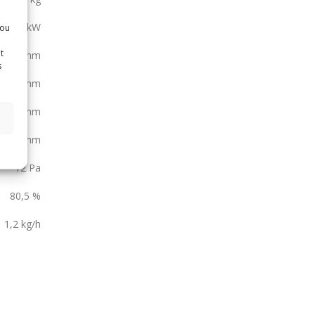
,0-5,2 kW
sou
t
150 mm
s
150 mm
125 mm
863 mm
12 Pa
80,5 %
1,2 kg/h