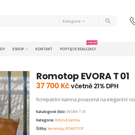
Kategorie
ONLINE
ODY
ESHOP
KONTAKT
POPTEJTE REALIZACI!
Romotop EVORA T 01
37 700
Kč
včetně 21% DPH
Kompaktní kamna posazená na elegantní no
Katalogové číslo:
EVORA T 01
Kategorie:
Krbová kamna
Štítky:
keramika
,
ROMOTOP