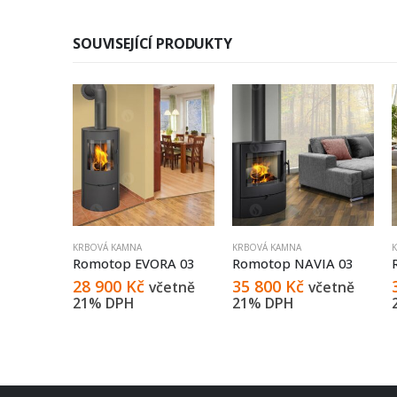
SOUVISEJÍCÍ PRODUKTY
KRBOVÁ KAMNA
KRBOVÁ KAMNA
DO 01
Romotop EVORA 03
Romotop NAVIA 03
28 900
Kč
35 800
Kč
četně
včetně
včetně
21% DPH
21% DPH