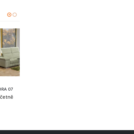
KRBOVÁ KAMNA
KRBOVÁ KAMNA
ORA 07
Romotop EVORA 01
Romotop ESPERA 03
35 800
Kč
52 300
Kč
včetně
včetně
včetně
21% DPH
21% DPH