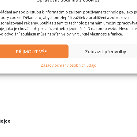
2
kládání a/nebo přístupu k informacím o zařízení používáme technologie, jako j
bory cookie. Děláme to, abychom zlepšili zážitek z prohlížení a zobrazovali
sonalizované reklamy. Souhlas s těmito technologiemi nám umožní zpracováva
je, jako je chování při procházení nebo jedinečná ID na tomto webu. Nesouhla
o odvolání souhlasu může nepříznivě ovlivnit určité vlastnosti a funkce.
PŘIJMOUT VŠE
Zobrazit předvolby
Zásady ochrany osobních údajů
dejce