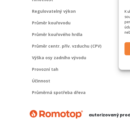
Regulovatelný výkon
K u
sou
per
Průměr kouřovodu
úda
neb
Průměr kouřového hrdla
Průměr centr. přív. vzduchu (CPV)
Výška osy zadního vývodu
Provozní tah
Účinnost
Průměrná spotřeba dřeva
autorizovaný pro