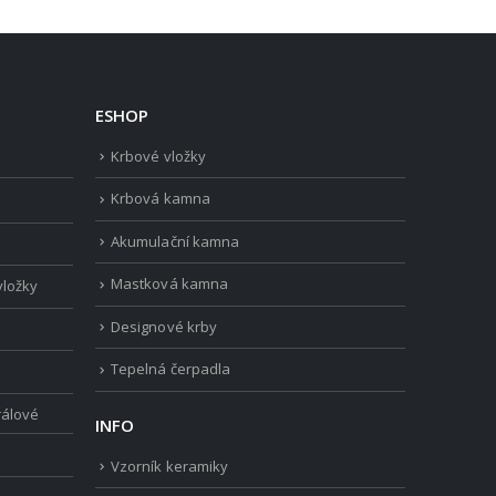
ESHOP
Krbové vložky
Krbová kamna
Akumulační kamna
Mastková kamna
vložky
Designové krby
Tepelná čerpadla
rálové
INFO
Vzorník keramiky