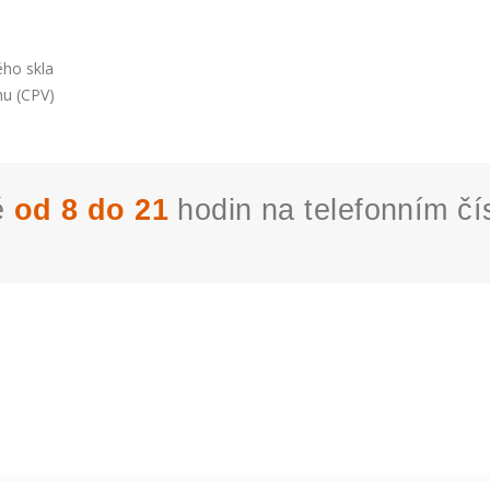
ého skla
hu (CPV)
ě
od 8 do 21
hodin na telefonním čí