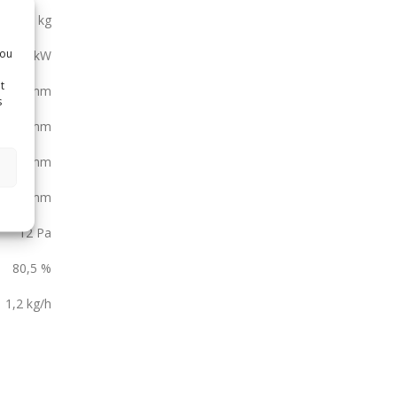
128 kg
sou
,0-5,2 kW
t
150 mm
s
150 mm
125 mm
863 mm
12 Pa
80,5 %
1,2 kg/h