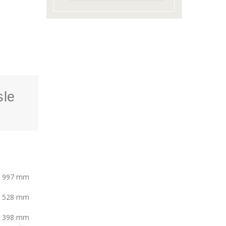
sle
997 mm
528 mm
398 mm