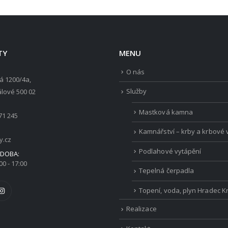
TY
MENU
O nás
á 1200/4a,
Služby
lové 500 02
Mastková kamna
71 245
Kamnářství – krby a krbové 
y.cz
Podlahové vytápění
 DOBA:
00 - 17:00
Tepelná čerpadla
Topení, voda, plyn Hradec K
Realizace