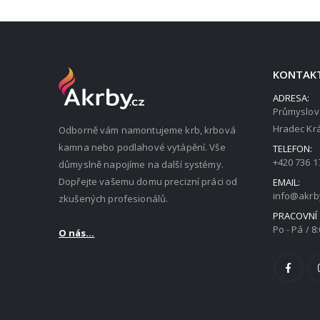
KONTAK
ADRESA:
Průmyslov
Hradec Krá
Odborně vám namontujeme krb, krbová
kamna nebo podlahové vytápění. Vše
TELEFON:
+420 736 1
důmyslně napojíme na další systémy.
Dopřejte vašemu domu precizní práci od
EMAIL:
info@akrb
zkušených profesionálů.
PRACOVNÍ
Po - Pá / 8:
O nás...