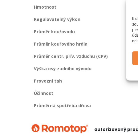
Hmotnost
K u
Regulovatelný výkon
sou
per
Průměr kouřovodu
úda
neb
Průměr kouřového hrdla
Průměr centr. přív. vzduchu (CPV)
Výška osy zadního vývodu
Provozní tah
Účinnost
Průměrná spotřeba dřeva
autorizovaný pro