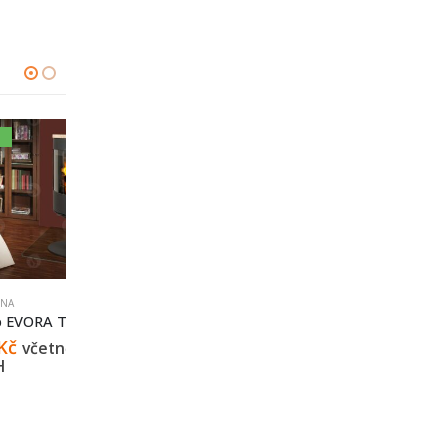
KRBOVÁ KAMNA
KRBOVÁ KAMNA
RA T 07
Romotop ESPERA 01
Romotop LAREDO F 02
60 500
Kč
37 000
Kč
včetně
včetně
včetně
21% DPH
21% DPH