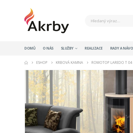
DOMŮ
O NÁS
SLUŽBY
REALIZACE
RADY A NÁV
ESHOP
KRBOVÁ KAMNA
ROMOTOP LAREDO T 04