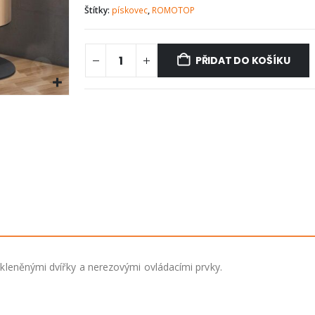
Štítky:
pískovec
,
ROMOTOP
PŘIDAT DO KOŠÍKU
leněnými dvířky a nerezovými ovládacími prvky.