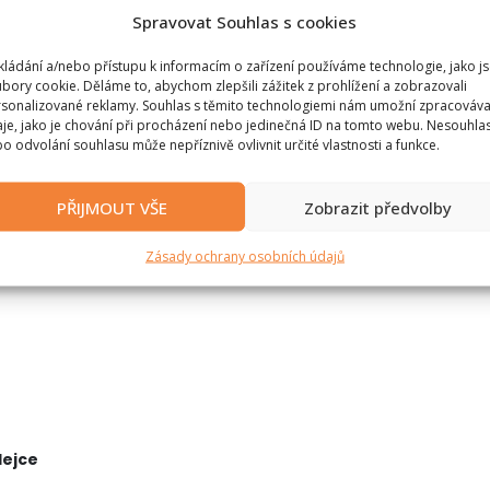
Spravovat Souhlas s cookies
kládání a/nebo přístupu k informacím o zařízení používáme technologie, jako j
2
bory cookie. Děláme to, abychom zlepšili zážitek z prohlížení a zobrazovali
sonalizované reklamy. Souhlas s těmito technologiemi nám umožní zpracováva
je, jako je chování při procházení nebo jedinečná ID na tomto webu. Nesouhla
o odvolání souhlasu může nepříznivě ovlivnit určité vlastnosti a funkce.
PŘIJMOUT VŠE
Zobrazit předvolby
Zásady ochrany osobních údajů
dejce