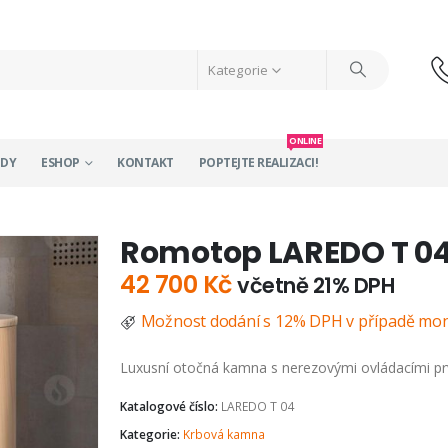
Kategorie
ONLINE
ODY
ESHOP
KONTAKT
POPTEJTE REALIZACI!
Romotop LAREDO T 0
42 700
Kč
včetně 21% DPH
Možnost dodání s 12% DPH v případě mon
Luxusní otočná kamna s nerezovými ovládacími pr
Katalogové číslo:
LAREDO T 04
Kategorie:
Krbová kamna