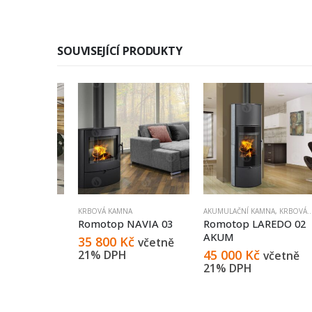
SOUVISEJÍCÍ PRODUKTY
KRBOVÁ KAMNA
AKUMULAČNÍ KAMNA
,
KRBOVÁ KAMNA
EDO 02
Romotop NAVIA 03
Romotop LAREDO 02
AKUM
35 800
Kč
četně
včetně
45 000
Kč
21% DPH
včetně
21% DPH