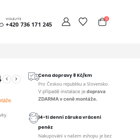
VOLEJTE
0
+420 736 171 245
Cena dopravy 8 Kč/km
4
Pro Českou republiku a Slovensko.
V případě instalace je
doprava
ZDARMA v ceně montáže.
táže.
vky.
14-ti denní záruka vrácení
peněz
Nakupování v našem eshopu je bez