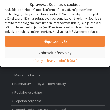
+420 736 171 245
Spravovat Souhlas s cookies
EMAIL:
K ukládání a/nebo přístupu k informacím o zařízení používáme
info@akrby.cz
technologie, jako jsou soubory cookie. Děláme to, abychom zlepšili
zážitek z prohlížení a zobrazovali personalizované reklamy. Souhlas s
PRACOVNÍ DOBA:
těmito technologiemi nám umožní zpracovávat údaje, jako je chování
Po - Pá / 8:00 - 17:00
při procházení nebo jedinečná ID na tomto webu. Nesouhlas nebo
odvolání souhlasu může nepříznivě ovlivnit určité vlastnosti a funkce.
PŘIJMOUT VŠE
MENU
Zobrazit předvolby
O nás
Zásady ochrany osobních údajů
Služby
Mastková kamna
Kamnářství – krby a krbové vložky
Podlahové vytápění
Tepelná čerpadla
Topení, voda, plyn Hradec Králové