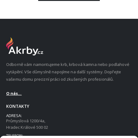
Odborně vám namontujeme krb, krbová kamna nebo podlahové
vytápění. Vše důmyslně napojíme na další systémy. Dopřejte
vašemu domu precizní práci od zkušených profesionálů.
O nás...
KONTAKTY
ADRESA:
Průmyslová 1200/4a,
Hradec Králové 500 02
TELEFON: