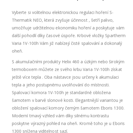
Vyberte si volitelnou elektronickou regulaci hoření S-
Thermatik NEO, která zvyšuje účinnost , šetří palivo,
umožňuje udržitelnou ekonomiku hoření a poskytuje vám
další pohodlí díky časové úspoře. Krbové vložky Spartherm
Varia 1V-100h Vám již nabízejí čisté spalování a dokonalý
oheň.
S akumulačními produkty Helix 460 a úzkým nebo širokým
termoboxem můžete ze svého krbu Varia 1V-100h získat
ještě více tepla . Oba nástavce jsou určeny k akumulaci
tepla a jeho postupnému uvolňování do místnosti.
Spalovací komora 1V-100h je standardně obložena
šamotem v barvě slonové kosti. Elegantnější variantou je
obložení spalovací komory černým šamotem Eboris 1300.
Moderní tmavý vzhled vám díky silnému kontrastu
poskytne výrazný pohled na oheň. Kromě toho je u Eboris
1300 snížena viditelnost sazí.