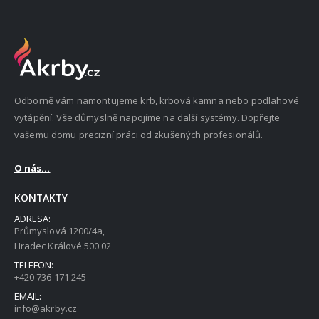
Odborně vám namontujeme krb, krbová kamna nebo podlahové
vytápění. Vše důmyslně napojíme na další systémy. Dopřejte
vašemu domu precizní práci od zkušených profesionálů.
O nás...
KONTAKTY
ADRESA:
Průmyslová 1200/4a,
Hradec Králové 500 02
TELEFON:
+420 736 171 245
EMAIL:
info@akrby.cz