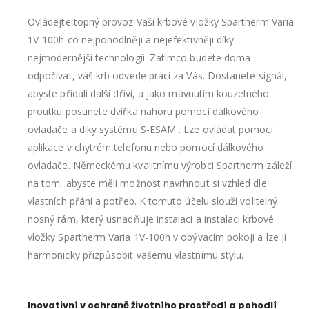
Ovládejte topný provoz Vaší krbové vložky Spartherm Varia
1V-100h co nejpohodlněji a nejefektivněji díky
nejmodernější technologii. Zatímco budete doma
odpočívat, váš krb odvede práci za Vás. Dostanete signál,
abyste přidali další dříví, a jako mávnutím kouzelného
proutku posunete dvířka nahoru pomocí dálkového
ovladače a díky systému S-ESAM . Lze ovládat pomocí
aplikace v chytrém telefonu nebo pomocí dálkového
ovladače. Německému kvalitnímu výrobci Spartherm záleží
na tom, abyste měli možnost navrhnout si vzhled dle
vlastních přání a potřeb. K tomuto účelu slouží volitelný
nosný rám, který usnadňuje instalaci a instalaci krbové
vložky Spartherm Varia 1V-100h v obývacím pokoji a lze ji
harmonicky přizpůsobit vašemu vlastnímu stylu.
Inovativní v ochraně životního prostředí a pohodlí