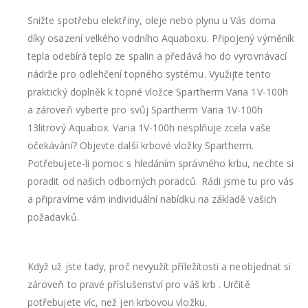
Snižte spotřebu elektřiny, oleje nebo plynu u Vás doma
díky osazení velkého vodního Aquaboxu. Připojený výměník
tepla odebírá teplo ze spalin a předává ho do vyrovnávací
nádrže pro odlehčení topného systému. Využijte tento
praktický doplněk k topné vložce Spartherm Varia 1V-100h
a zároveň vyberte pro svůj Spartherm Varia 1V-100h
13litrový Aquabox. Varia 1V-100h nesplňuje zcela vaše
očekávání? Objevte další krbové vložky Spartherm.
Potřebujete-li pomoc s hledáním správného krbu, nechte si
poradit od našich odborných poradců. Rádi jsme tu pro vás
a připravíme vám individuální nabídku na základě vašich
požadavků.
Když už jste tady, proč nevyužít příležitosti a neobjednat si
zároveň to pravé příslušenství pro váš krb . Určitě
potřebujete víc, než jen krbovou vložku.