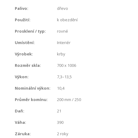
Palivo
:
dřevo
Použití
:
k obezdění
Prosklení / typ
:
rovné
Umístění
:
Interiér
Výrobek
:
krby
Rozměr skla
:
700 x 1006
Výkon
:
7,3–13,5
Nominální výkon
:
10,4
Průměr komínu
:
200 mm / 250
Daň
:
21
Váha
:
390
Záruka
:
2 roky