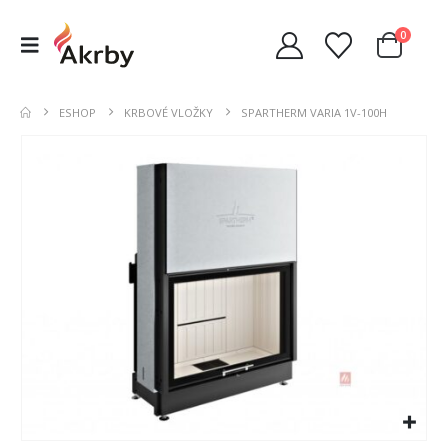
0
ESHOP
KRBOVÉ VLOŽKY
SPARTHERM VARIA 1V-100H