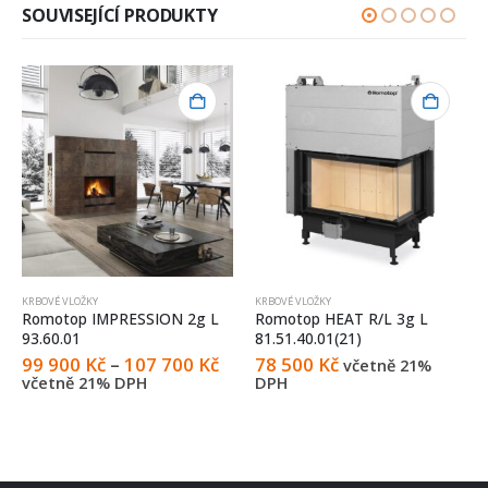
SOUVISEJÍCÍ PRODUKTY
KRBOVÉ VLOŽKY
KRBOVÉ VLOŽKY
Romotop IMPRESSION 2g L
Romotop HEAT R/L 3g L
93.60.01
81.51.40.01(21)
99 900
Kč
–
107 700
Kč
78 500
Kč
včetně 21%
včetně 21% DPH
DPH