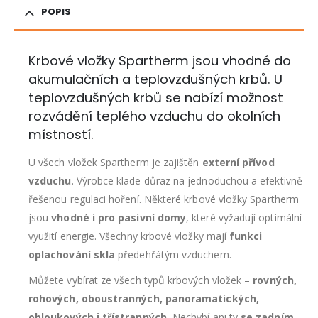
POPIS
Krbové vložky Spartherm jsou vhodné do
akumulačních a teplovzdušných krbů. U
teplovzdušných krbů se nabízí možnost
rozvádění teplého vzduchu do okolních
místností.
U všech vložek Spartherm je zajištěn
externí přívod
vzduchu
. Výrobce klade důraz na jednoduchou a efektivně
řešenou regulaci hoření. Některé krbové vložky Spartherm
jsou
vhodné i pro pasivní domy
, které vyžadují optimální
využití energie. Všechny krbové vložky mají
funkci
oplachování skla
předehřátým vzduchem.
Můžete vybírat ze všech typů krbových vložek –
rovných,
rohových, oboustranných, panoramatických,
obloukových i třístranných.
Nechybí ani ty
se zadním