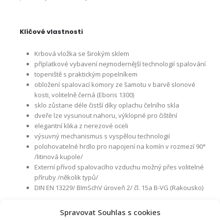
Klíčové vlastnosti
Krbová vložka se širokým sklem
příplatkové vybavení nejmodernější technologií spalování
topeniště s praktickým popelníkem
obložení spalovací komory ze šamotu v barvě slonové
kosti, volitelně černá (Eboris 1300)
sklo zůstane déle čistší díky oplachu čelního skla
dveře lze vysunout nahoru, výklopné pro čištění
elegantní klika z nerezové oceli
výsuvný mechanismus s vyspělou technologií
polohovatelné hrdlo pro napojení na komín v rozmezí 90°
/litinová kupole/
Externí přívod spalovacího vzduchu možný přes volitelné
příruby /několik typů/
DIN EN 13229/ BImSchV úroveň 2/ čl. 15a B-VG (Rakousko)
Spravovat Souhlas s cookies