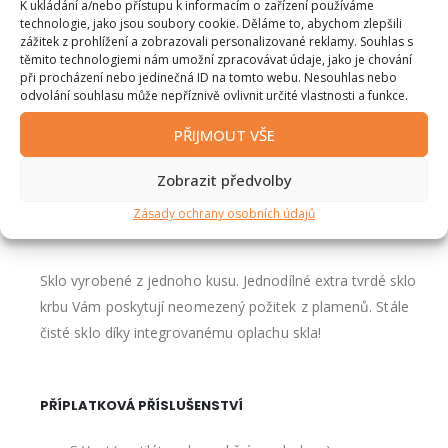
K ukládání a/nebo přístupu k informacím o zařízení používáme
ÚČINNOST JE ZÁKLAD
technologie, jako jsou soubory cookie. Děláme to, abychom zlepšili
zážitek z prohlížení a zobrazovali personalizované reklamy. Souhlas s
Vysoká účinnost díky pokročilé technologii – oceňované
těmito technologiemi nám umožní zpracovávat údaje, jako je chování
při procházení nebo jedinečná ID na tomto webu. Nesouhlas nebo
krbové vložky Spartherm zajišťují špičkový provoz a
odvolání souhlasu může nepříznivě ovlivnit určité vlastnosti a funkce.
optimální využití energie. Jako celek byly krbové vložky
PŘIJMOUT VŠE
Spartherm navrženy pro udržitelné používání, které chrání
životní prostředí a váš rozpočet. 30letá praxe vložená do
Zobrazit předvolby
technologie hoření vás nezklame.
Zásady ochrany osobních údajů
ČISTÝ POHLED NA OHEŇ
Sklo vyrobené z jednoho kusu. Jednodílné extra tvrdé sklo
krbu Vám poskytují neomezený požitek z plamenů. Stále
čisté sklo díky integrovanému oplachu skla!
PŘÍPLATKOVÁ PŘÍSLUŠENSTVÍ