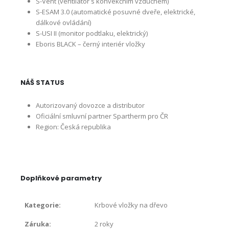
S-Vent (ventilátor s konvekčním vzduchem)
S-ESAM 3.0 (automatické posuvné dveře, elektrické,
dálkové ovládání)
S-USI II (monitor podtlaku, elektrický)
Eboris BLACK – černý interiér vložky
NÁŠ STATUS
Autorizovaný dovozce a distributor
Oficiální smluvní partner Spartherm pro ČR
Region: Česká republika
Doplňkové parametry
Kategorie
:
Krbové vložky na dřevo
Záruka
:
2 roky