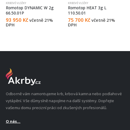
KRBOVÉ VLOŽKY
KRBOVÉ VLOŽKY
Romotop DYNAMIC W 2g
Romotop HEAT 3g L
66.50.01P
110.50.01
93 950
Kč
75 700
Kč
včetně 21%
včetně 21%
DPH
DPH
Odborně vám namontujeme krb, krbová kamna nebo podlahové
vytápění. Vše důmyslně napojíme na další systémy. Dopřejte
vašemu domu precizní práci od zkušených profesionálů.
O nás...