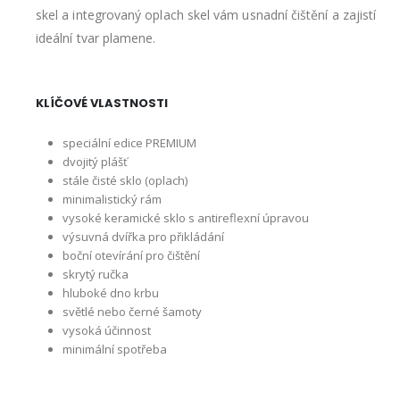
skel a integrovaný oplach skel vám usnadní čištění a zajistí
ideální tvar plamene.
KLÍČOVÉ VLASTNOSTI
speciální edice PREMIUM
dvojitý plášť
stále čisté sklo (oplach)
minimalistický rám
vysoké keramické sklo s antireflexní úpravou
výsuvná dvířka pro přikládání
boční otevírání pro čištění
skrytý ručka
hluboké dno krbu
světlé nebo černé šamoty
vysoká účinnost
minimální spotřeba