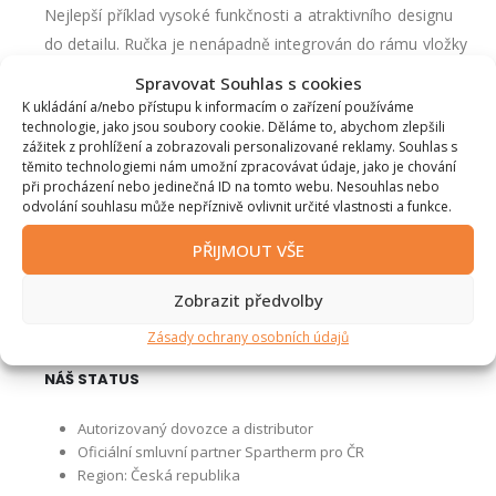
Nejlepší příklad vysoké funkčnosti a atraktivního designu
do detailu. Ručka je nenápadně integrován do rámu vložky
a celé hoření ovládáte jedním malým táhlem, nic víc.
Spravovat Souhlas s cookies
K ukládání a/nebo přístupu k informacím o zařízení používáme
technologie, jako jsou soubory cookie. Děláme to, abychom zlepšili
zážitek z prohlížení a zobrazovali personalizované reklamy. Souhlas s
PŘÍPLATKOVÁ PŘÍSLUŠENSTVÍ
těmito technologiemi nám umožní zpracovávat údaje, jako je chování
při procházení nebo jedinečná ID na tomto webu. Nesouhlas nebo
S-Thermatik NEO (elektronická regulace hoření)
odvolání souhlasu může nepříznivě ovlivnit určité vlastnosti a funkce.
S-ESAM 3.0 (automatické posuvné dveře, elektrické,
PŘIJMOUT VŠE
dálkové ovládání)
S-Kamatik 2 (ovládání tahu komína, mechanické)
S-USI II (monitor podtlaku, elektrický)
Zobrazit předvolby
Zásady ochrany osobních údajů
NÁŠ STATUS
Autorizovaný dovozce a distributor
Oficiální smluvní partner Spartherm pro ČR
Region: Česká republika