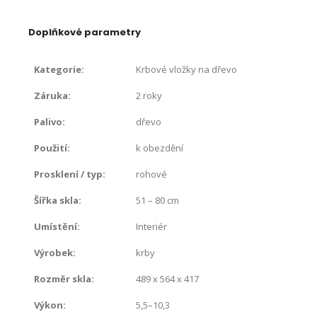
Doplňkové parametry
Kategorie
:
Krbové vložky na dřevo
Záruka
:
2 roky
Palivo
:
dřevo
Použití
:
k obezdění
Prosklení / typ
:
rohové
Šířka skla
:
51 – 80 cm
Umístění
:
Interiér
Výrobek
:
krby
Rozměr skla
:
489 x 564 x 417
Výkon
:
5,5–10,3