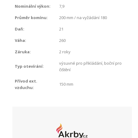
Nominální výkon
:
7,9
Průměr komínu
:
200 mm / na vyžádání 180
Daň
:
21
Váha
:
260
Záruka
:
2 roky
výsuvné pro přikládání, boční pro
Typ otevírání
:
čištění
Přívod ext.
150 mm
vzduchu
: