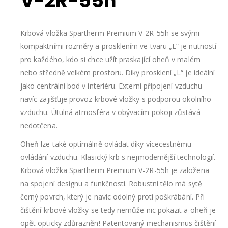
V-2R-55h
Krbová vložka Spartherm Premium V-2R-55h se svými
kompaktními rozměry a prosklením ve tvaru „L“ je nutností
pro každého, kdo si chce užít praskající oheň v malém
nebo středně velkém prostoru. Díky prosklení „L“ je ideální
jako centrální bod v interiéru. Externí připojení vzduchu
navíc zajišťuje provoz krbové vložky s podporou okolního
vzduchu. Útulná atmosféra v obývacím pokoji zůstává
nedotčena.
Oheň lze také optimálně ovládat díky vícecestnému
ovládání vzduchu. Klasický krb s nejmodernější technologií.
Krbová vložka Spartherm Premium V-2R-55h je založena
na spojení designu a funkčnosti. Robustní tělo má sytě
černý povrch, který je navíc odolný proti poškrábání. Při
čištění krbové vložky se tedy nemůže nic pokazit a oheň je
opět opticky zdůrazněn! Patentovaný mechanismus čištění