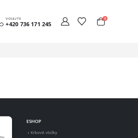
VOLEJTE
0
+420 736 171 245
ESHOP
Krbové vložky
sou