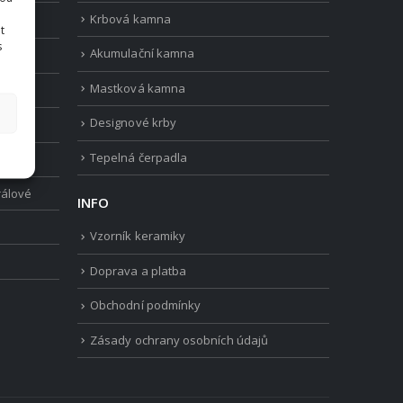
Krbová kamna
t
s
Akumulační kamna
Mastková kamna
vložky
Designové krby
Tepelná čerpadla
rálové
INFO
Vzorník keramiky
Doprava a platba
Obchodní podmínky
Zásady ochrany osobních údajů