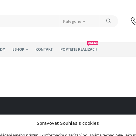
Kategorie
ONLINE
ODY
ESHOP
KONTAKT
POPTEJTE REALIZACI!
TY
MENU
Spravovat Souhlas s cookies
O nás
á 1200/4a,
kládání a/nebo přístupu k informacím o zařízení používáme technologie, jako j