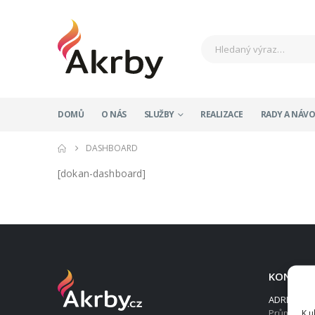
DOMŮ
O NÁS
SLUŽBY
REALIZACE
RADY A NÁV
DASHBOARD
[dokan-dashboard]
KONTAK
ADRESA:
Průmyslov
K u