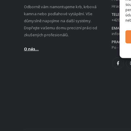
sou
Hradec Krá
Odborně vám namontujeme krb, krbová
per
kamna nebo podlahové vytápění. Vše
TELEFON:
úda
+420 736 1
neb
důmyslně napojíme na další systémy.
Dopřejte vašemu domu precizní práci od
EMAIL:
info@akrb
zkušených profesionálů.
PRACOVNÍ
Po - Pá / 8:
O nás...