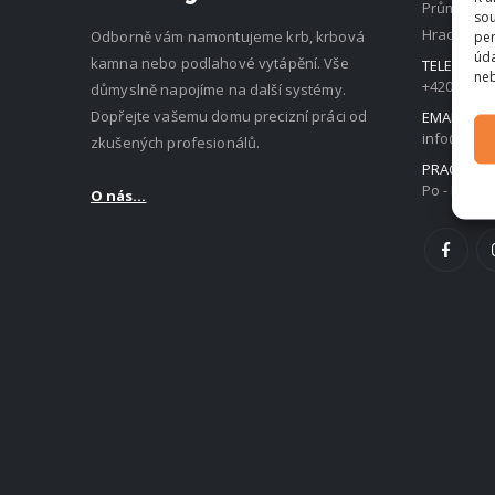
Průmyslov
sou
Hradec Krá
Odborně vám namontujeme krb, krbová
per
úda
kamna nebo podlahové vytápění. Vše
TELEFON:
neb
+420 736 1
důmyslně napojíme na další systémy.
Dopřejte vašemu domu precizní práci od
EMAIL:
info@akrb
zkušených profesionálů.
PRACOVNÍ
Po - Pá / 8:
O nás...