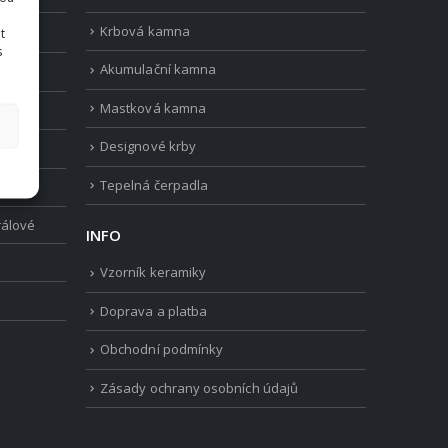
Krbová kamna
t
s
Akumulační kamna
Mastková kamna
vložky
Designové krby
Tepelná čerpadla
rálové
INFO
Vzorník keramiky
Doprava a platba
Obchodní podmínky
Zásady ochrany osobních údajů