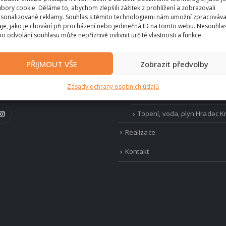
á 1200/4a,
bory cookie. Děláme to, abychom zlepšili zážitek z prohlížení a zobrazovali
Služby
lové 500 02
sonalizované reklamy. Souhlas s těmito technologiemi nám umožní zpracováva
je, jako je chování při procházení nebo jedinečná ID na tomto webu. Nesouhla
o odvolání souhlasu může nepříznivě ovlivnit určité vlastnosti a funkce.
Mastková kamna
71 245
Kamnářství – krby a krbové 
PŘIJMOUT VŠE
Zobrazit předvolby
y.cz
Podlahové vytápění
 DOBA:
Zásady ochrany osobních údajů
00 - 17:00
Tepelná čerpadla
Topení, voda, plyn Hradec K
Realizace
Kontakt