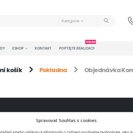
Kategorie
ONLINE
ODY
ESHOP
KONTAKT
POPTEJTE REALIZACI!
í košík
Pokladna
Objednávka Kom
TY
MENU
Spravovat Souhlas s cookies
O nás
kládání a/nebo přístupu k informacím o zařízení používáme technologie, jako j